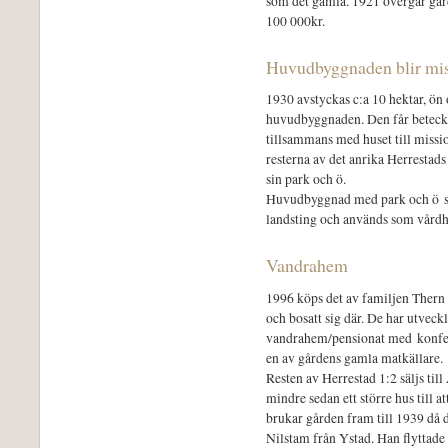
som det gamla. 1921 övergår går
100 000kr.
Huvudbyggnaden blir mi
1930 avstyckas c:a 10 hektar, ön
huvudbyggnaden. Den får beteckn
tillsammans med huset till missio
resterna av det anrika Herrestads
sin park och ö.
Huvudbyggnad med park och ö säl
landsting och används som vårdh
Vandrahem
1996 köps det av familjen Thern
och bosatt sig där. De har utvec
vandrahem/pensionat med konfer
en av gårdens gamla matkällare.
Resten av Herrestad 1:2 säljs til
mindre sedan ett större hus till 
brukar gården fram till 1939 då 
Nilstam från Ystad. Han flyttade 