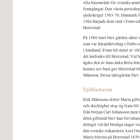
ofta basområde för svenska armèer
framgångar. Den värsta perioden 
sjuårskriget 1563-70. Danmark 
1564 härjade dom runt i Finnved
Herrestad.
På 1560-talet blev gården säteri
som var häradshövding i Östbo oc
i Småland. Fram till slutet av 16
det ändrades till Herrestad. Vid
ägdes den av hans änka Brita Jöns
hennes sex barn gav Herrestad ti
Månsson. Dessa sätesgårdar blev 
Sjöbladseran
Erik Månssons dotter Maria gift
och skicklighet slog sig fram ti
från början Carl Johansson men 
detta giftemål blev han förvaltar
deltagit vid det blodiga slager vi
den svenske riskanslern Axel Oxe
Maria Stierna på Herrestad 1639. 