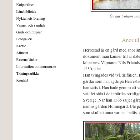
Kolportörer
Lånebibliotek
Ön där troligen urs
Nykterhetsförening
Vänner och samtida
Gods och miljöer
Anor til
Fotogalleri
Kartor
Herrestad är en gård med anor änd
Allmänt
dokument man känner till är date
Externa länkar
köpebrev. Väpnaren Nils Erlandss
Information om mormor.se
1350-talet.
Tidningsartiklar
Han tvingades vid två tillfällen,
Kontakt
gårdar som han ägde på Herrestad
han satts i. Han hade genom att
valt fel sida i de inbördes stridi
Sverige. När han 1365 säljer går
nämns gården Holmegård. Ute på h
som skulle kunna vara en befäst 