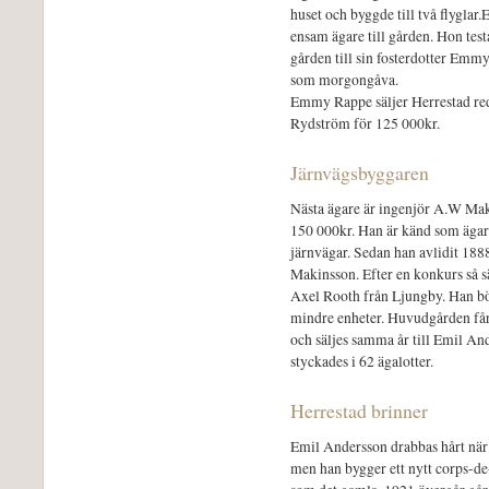
huset och byggde till två flyglar
ensam ägare till gården. Hon test
gården till sin fosterdotter Emm
som morgongåva.
Emmy Rappe säljer Herrestad red
Rydström för 125 000kr.
Järnvägsbyggaren
Nästa ägare är ingenjör A.W Ma
150 000kr. Han är känd som äga
järnvägar. Sedan han avlidit 188
Makinsson. Efter en konkurs så sä
Axel Rooth från Ljungby. Han bör
mindre enheter. Huvudgården får
och säljes samma år till Emil An
styckades i 62 ägalotter.
Herrestad brinner
Emil Andersson drabbas hårt nä
men han bygger ett nytt corps-de