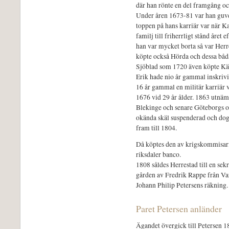
där han rönte en del framgång och
Under åren 1673-81 var han guve
toppen på hans karriär var när 
familj till friherrligt stånd året e
han var mycket borta så var Her
köpte också Hörda och dessa båda
Sjöblad som 1720 även köpte Kä
Erik hade nio år gammal inskrivi
16 år gammal en militär karriär v
1676 vid 29 år ålder. 1863 utnäm
Blekinge och senare Göteborgs o
okända skäl suspenderad och dog
fram till 1804.
Då köptes den av krigskommisar
riksdaler banco.
1808 såldes Herrestad till en se
gården av Fredrik Rappe från Var
Johann Philip Petersens räkning.
Paret Petersen anländer
Ägandet övergick till Petersen 