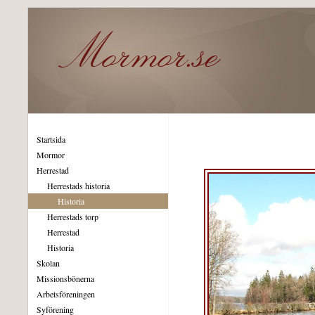
Startsida
Mormor
Herrestad
Herrestads historia
Historia
Herrestads torp
Herrestad
Historia
Skolan
Missionsbönerna
Arbetsföreningen
Syförening