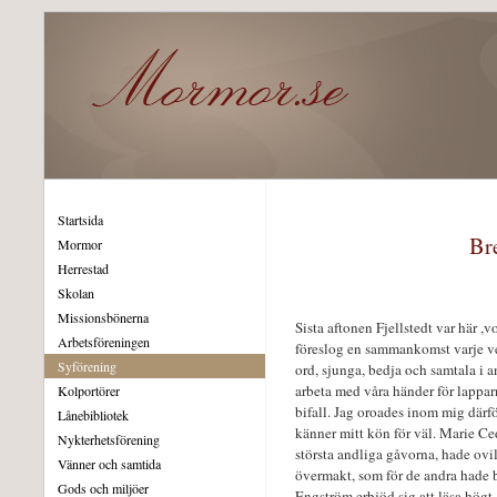
Startsida
Br
Mormor
Herrestad
Skolan
Missionsbönerna
Sista aftonen Fjellstedt var här ,
Arbetsföreningen
föreslog en sammankomst varje ve
Syförening
ord, sjunga, bedja och samtala i 
arbeta med våra händer för lappar
Kolportörer
bifall. Jag oroades inom mig därfö
Lånebibliotek
känner mitt kön för väl. Marie C
Nykterhetsförening
största andliga gåvorna, hade ovil
Vänner och samtida
övermakt, som för de andra hade b
Gods och miljöer
Engström erbjöd sig att läsa högt,