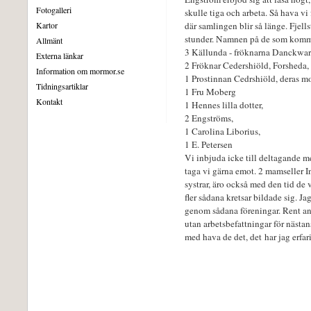
Fotogalleri
skulle tiga och arbeta. Så hava vi
där samlingen blir så länge. Fjells
Kartor
stunder. Namnen på de som komm
Allmänt
3 Källunda - fröknarna Danckwar
Externa länkar
2 Fröknar Cedershiöld, Forsheda,
Information om mormor.se
1 Prostinnan Cedrshiöld, deras mo
Tidningsartiklar
1 Fru Moberg
Kontakt
1 Hennes lilla dotter,
2 Engströms,
1 Carolina Liborius,
1 E. Petersen
Vi inbjuda icke till deltagande m
taga vi gärna emot. 2 mamseller 
systrar, äro också med den tid de 
fler sådana kretsar bildade sig. Ja
genom sådana föreningar. Rent an
utan arbetsbefattningar för nästa
med hava de det, det har jag erfari