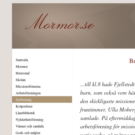
Br
Startsida
Mormor
Herrestad
Skolan
...till kl.8 hade Fjellste
Missionsbönerna
barn, som också vore här 
Arbetsföreningen
Syförening
den skickligaste mission
Kolportörer
fruntimmer, Ulla Mober
Lånebibliotek
samlade. På eftermiddag 
Nykterhetsförening
arbetsförening för miss
Vänner och samtida
Gods och miljöer
varje vecka, så många s