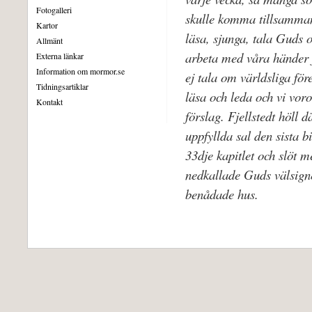
Fotogalleri
skulle komma tillsamma
Kartor
läsa, sjunga, tala Guds
Allmänt
arbeta med våra händer 
Externa länkar
Information om mormor.se
ej tala om världsliga fö
Tidningsartiklar
läsa och leda och vi voro
Kontakt
förslag. Fjellstedt höll 
uppfyllda sal den sista b
33dje kapitlet och slöt m
nedkallade Guds välsigne
benådade hus.