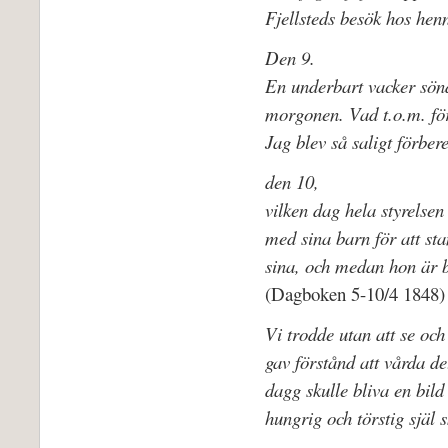
Fjellsteds besök hos henn
Den 9.
En underbart vacker sönd
morgonen. Vad t.o.m. fö
Jag blev så saligt förber
den 10,
vilken dag hela styrelsen
med sina barn för att sta
sina, och medan hon är b
(Dagboken 5-10/4 1848)
Vi trodde utan att se oc
gav förstånd att vårda d
dagg skulle bliva en bil
hungrig och törstig själ 