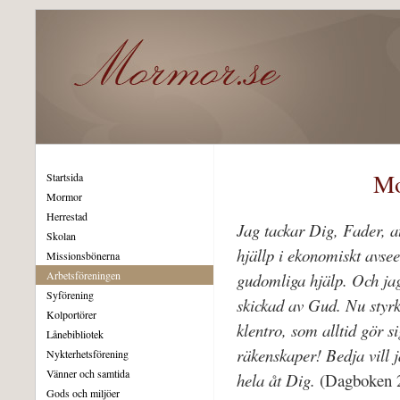
Mo
Startsida
Mormor
Herrestad
Jag tackar Dig, Fader, a
Skolan
hjällp i ekonomiskt avsee
Missionsbönerna
Arbetsföreningen
gudomliga hjälp. Och jag 
Syförening
skickad av Gud. Nu styr
Kolportörer
klentro, som alltid gör s
Lånebibliotek
räkenskaper! Bedja vill 
Nykterhetsförening
Vänner och samtida
hela åt Dig.
(Dagboken 2
Gods och miljöer