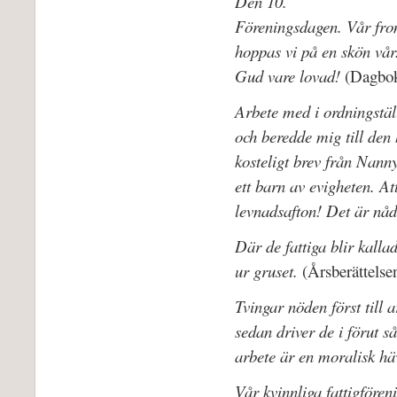
Den 10.
Föreningsdagen. Vår from
hoppas vi på en skön vår
Gud vare lovad!
(Dagbok
Arbete med i ordningställ
och beredde mig till den 
kosteligt brev från Nann
ett barn av evigheten. At
levnadsafton! Det är nåd
Där de fattiga blir kallad
ur gruset.
(Årsberättelse
Tvingar nöden först till 
sedan driver de i förut så 
arbete är en moralisk hä
Vår kvinnliga fattigfören