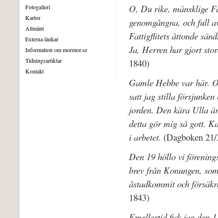
O, Du rike, mänsklige Fä
Fotogalleri
Kartor
genomgångna, och full av
Allmänt
Fattigflitets åttonde sän
Externa länkar
Ja, Herren har gjort sto
Information om mormor.se
Tidningsartiklar
1840)
Kontakt
Gamle Hebbe var här. Oc
satt jag stilla försjunken
jorden. Den kära Ulla är
detta gör mig så gott. K
i arbetet.
(Dagboken 21/
Den 19 höllo vi förening
brev från Konungen, som b
åstadkommit och försäkra
1843)
Emellertid fick jag den 