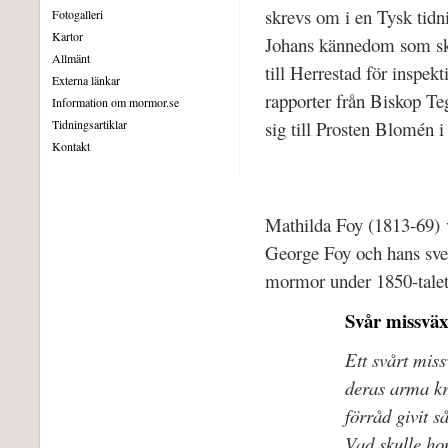
skrevs om i en Tysk tidn
Fotogalleri
Kartor
Johans kännedom som sk
Allmänt
till Herrestad för inspek
Externa länkar
rapporter från Biskop Te
Information om mormor.se
Tidningsartiklar
sig till Prosten Blomén i
Kontakt
Mathilda Foy (1813-69) v
George Foy och hans sve
mormor under 1850-talet
Svår missväx
Ett svårt miss
deras arma kre
förråd givit s
Vad skulle ho