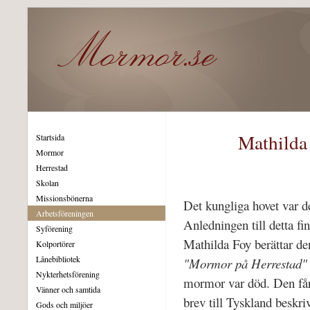
Mathilda 
Startsida
Mormor
Herrestad
Skolan
Missionsbönerna
Det kungliga hovet var de
Arbetsföreningen
Anledningen till detta f
Syförening
Mathilda Foy berättar den
Kolportörer
Lånebibliotek
"Mormor på Herrestad
Nykterhetsförening
mormor var död. Den får 
Vänner och samtida
brev till Tyskland beskr
Gods och miljöer