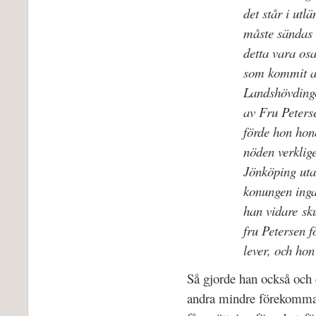
det står i utl
måste sändas i
detta vara os
som kommit al
Landshövdinge
av Fru Peters
förde hon hon
nöden verklig
Jönköping utan
konungen inga
han vidare sku
fru Petersen f
lever, och hon
Så gjorde han också och 
andra mindre förekommand