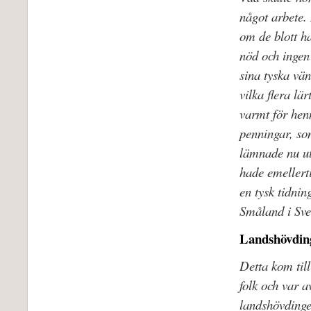
något arbete
om de blott ha
nöd och ingen
sina tyska vä
vilka flera l
varmt för hen
penningar, so
lämnade nu ut
hade emellerti
en tysk tidni
Småland i Sve
Landshövdin
Detta kom til
folk och var a
landshövdingen